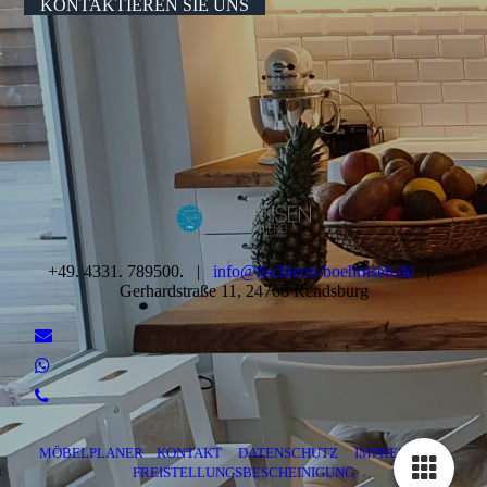
KONTAKTIEREN SIE UNS
+49. 4331. 789500. |
info@tischlerei-boehrnsen.de
|
Gerhardstraße 11, 24768 Rendsburg
MÖBELPLANER
KONTAKT
DATENSCHUTZ
IMPRESSUM
FREISTELLUNGSBESCHEINIGUNG