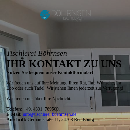
Tischlerei Böhrnsen
IHR KONTAKT ZU UNS
Nutzen Sie bequem unser Kontaktformular!
Wir freuen uns auf Ihre Meinung, Ihren Rat, Ihre Wünsche, Ihr
Lob oder auch Tadel. Wir stehen Ihnen jederzeit zur Verfügung!
Wir freuen uns über Ihre Nachricht.
Telefon:
+49. 4331. 789500.
E-Mail:
info@tischlerei-boehrnsen.de
Anschrift:
Gerhardstraße 11, 24768 Rendsburg