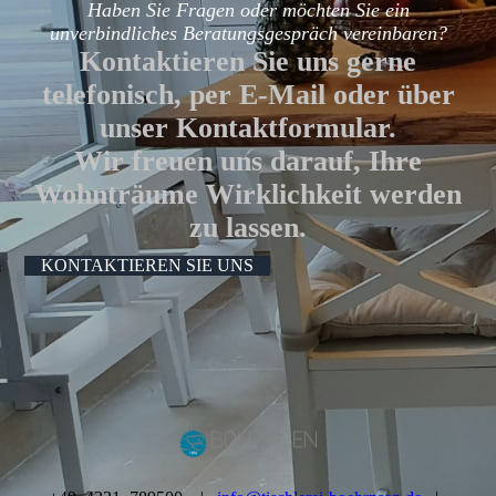
Haben Sie Fragen oder möchten Sie ein
unverbindliches Beratungsgespräch vereinbaren?
Kontaktieren Sie uns gerne
telefonisch, per E-Mail oder über
unser Kontaktformular.
Wir freuen uns darauf, Ihre
Wohnträume Wirklichkeit werden
zu lassen.
KONTAKTIEREN SIE UNS